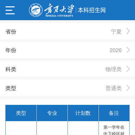
宁夏
省份
2026
年份
物理类
科类
普通类
类型
类型
专业
计划数
备注
第一学年在
中卫校区就